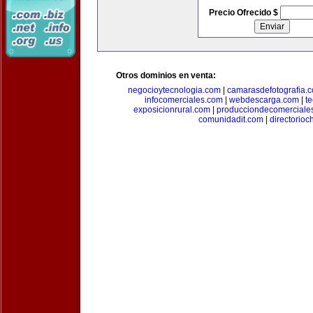
Precio Ofrecido $
Otros dominios en venta:
negocioytecnologia.com
|
camarasdefotografia.
infocomerciales.com
|
webdescarga.com
|
t
exposicionrural.com
|
producciondecomerciale
comunidadit.com
|
directorioc