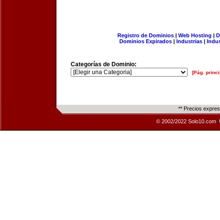
Registro de Dominios
|
Web Hosting
|
D
Dominios Expirados
|
Industrias
|
Indu
Categorías de Dominio:
[Pág. princi
** Precios expre
© 2002/2022 Solo10.com