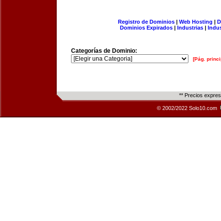
Registro de Dominios
|
Web Hosting
|
D
Dominios Expirados
|
Industrias
|
Indu
Categorías de Dominio:
[Pág. princi
** Precios expre
© 2002/2022 Solo10.com