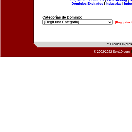
Registro de Dominios
|
Web Hosting
|
D
Dominios Expirados
|
Industrias
|
Indu
Categorías de Dominio:
[Pág. princi
** Precios expre
© 2002/2022 Solo10.com