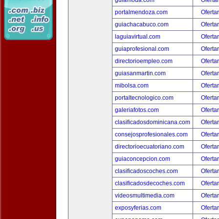
guiamoda.com
Oferta
portalmendoza.com
Oferta
guiachacabuco.com
Oferta
laguiavirtual.com
Oferta
guiaprofesional.com
Oferta
directorioempleo.com
Oferta
guiasanmartin.com
Oferta
mibolsa.com
Oferta
portaltecnologico.com
Oferta
galeriafotos.com
Oferta
clasificadosdominicana.com
Oferta
consejosprofesionales.com
Oferta
directorioecuatoriano.com
Oferta
guiaconcepcion.com
Oferta
clasificadoscoches.com
Oferta
clasificadosdecoches.com
Oferta
videosmultimedia.com
Oferta
exposyferias.com
Oferta