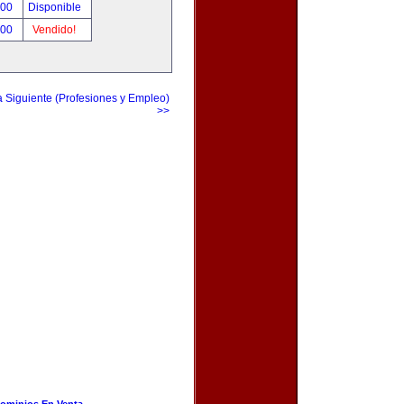
.00
Disponible
.00
Vendido!
a Siguiente (Profesiones y Empleo)
>>