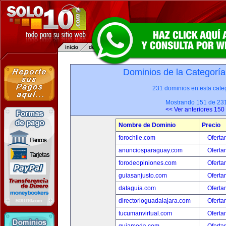
Dominios de la Categoría
231 dominios en esta categ
Mostrando 151 de 23
<< Ver anteriores 150
Nombre de Dominio
Precio
forochile.com
Oferta
anunciosparaguay.com
Oferta
forodeopiniones.com
Oferta
guiasanjusto.com
Oferta
dataguia.com
Oferta
directorioguadalajara.com
Oferta
tucumanvirtual.com
Oferta