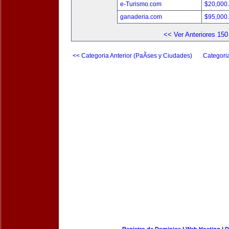
e-Turismo.com
$20,000
ganaderia.com
$95,000
<< Ver Anteriores 150
<< Categoria Anterior (PaÃ­ses y Ciudades)
Categori