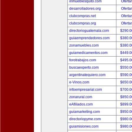
inmueblesquito.com
Oferta
desarrolladores.org
Oferta
clubcompras.net
Oferta
clubcompras.org
Oferta
directorioguatemala.com
$290.
guiaemprendedores.com
$380.
zonamuebles.com
$380.
guiamedicamentos.com
$449.
forotrabajos.com
$495.
buscaexperto.com
$550.
argentinatequiero.com
$590.
e-Vinos.com
$650.
infoempresarial.com
$700.
zonarural.com
$850.
eAfiliados.com
$899.
guiamarketing.com
$950.
directoriopyme.com
$980.
guiamisiones.com
$980.