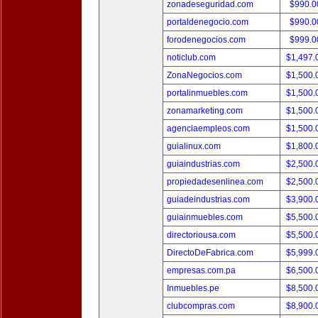
zonadeseguridad.com
$990.
portaldenegocio.com
$990.
forodenegocios.com
$999.
noticlub.com
$1,497
ZonaNegocios.com
$1,500
portalinmuebles.com
$1,500
zonamarketing.com
$1,500
agenciaempleos.com
$1,500
guialinux.com
$1,800
guiaindustrias.com
$2,500
propiedadesenlinea.com
$2,500
guiadeindustrias.com
$3,900
guiainmuebles.com
$5,500
directoriousa.com
$5,500
DirectoDeFabrica.com
$5,999
empresas.com.pa
$6,500
Inmuebles.pe
$8,500
clubcompras.com
$8,900