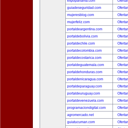
expopanama.com
Oferta
guiadeseguridad.com
Oferta
mujeresblog.com
Oferta
mujerfeliz.com
Oferta
portaldeargentina.com
Oferta
portaldebolivia.com
Oferta
portaldechile.com
Oferta
portaldecolombia.com
Oferta
portaldecostarica.com
Oferta
portaldeguatemala.com
Oferta
portaldehonduras.com
Oferta
portaldenicaragua.com
Oferta
portaldeparaguay.com
Oferta
portaldeuruguay.com
Oferta
portaldevenezuela.com
Oferta
programaciondigital.com
Oferta
agromercado.net
Oferta
guiatucuman.com
Oferta